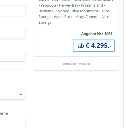
- Yeppoon - Hervey Bay - Fraser Island -
Brisbane - Sydney - Blue Mountains - Alice
Springs - Ayers Rock - Kings Canyon - Alice
Springs
Angebot Nr.: 1064
€ 4.295,-
ab
zurück zum Angebot
name