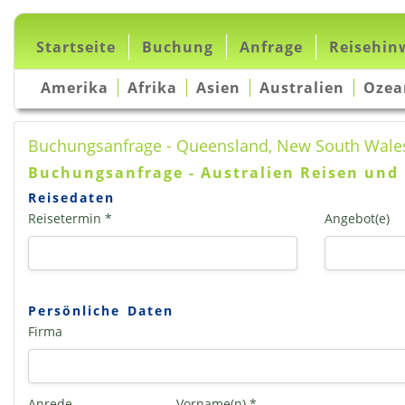
Startseite
Buchung
Anfrage
Reisehin
Amerika
Afrika
Asien
Australien
Ozea
Buchungsanfrage - Queensland, New South Wales
Buchungsanfrage - Australien Reisen und 
Reisedaten
Reisetermin *
Angebot(e)
Persönliche Daten
Firma
Anrede
Vorname(n) *