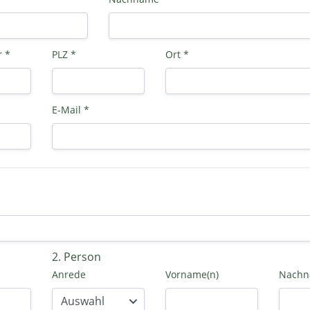
 *
PLZ *
Ort *
E-Mail *
2. Person
Anrede
Vorname(n)
Nach