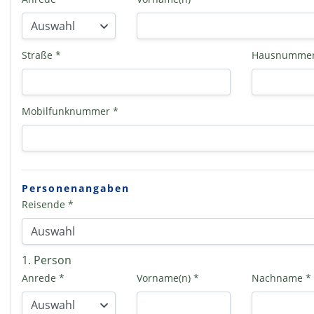
Straße *
Hausnummer
Mobilfunknummer *
Personenangaben
Reisende *
1. Person
Anrede *
Vorname(n) *
Nachname *