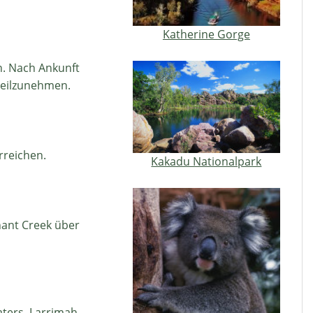
Katherine Gorge
n. Nach Ankunft
teilzunehmen.
rreichen.
Kakadu Nationalpark
nant Creek über
aters, Larrimah