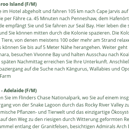
aroo Island (F/M)
 im Hotel abgeholt und fahren 105 km nach Cape Jarvis auf 
Sie per Fähre ca. 45 Minuten nach Penneshaw, dem Hafenör
de empfängt Sie und Sie fahren zur Seal Bay. Hier leben die 
und Sie können mitten durch die Kolonie spazieren. Die Kol
n Tiere, von denen meistens 100 oder mehr am Strand relax
s können Sie bis auf 5 Meter Nähe herangehen. Weiter geht 
hara, besuchen Vivonne Bay und halten Ausschau nach Koa
 späten Nachmittag erreichen Sie Ihre Unterkunft. Anschlie
paziergang auf die Suche nach Kängurus, Wallabies und O
 Farm
 - Adelaide (F/M)
n Sie im Flinders Chase Nationalpark, wo Sie auf einem ins
rgang von der Snake Lagoon durch das Rocky River Valley z
imische Pflanzen- und Tierwelt und das einzigartige Ökosys
 auf den Weg zu den riesigen durch Witterung geformten R
ummel entlang der Granitfelsen, besichtigen Admirals Arch