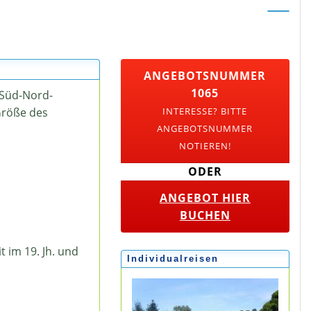
ANGEBOTSNUMMER
1065
 Süd-Nord-
INTERESSE? BITTE
Größe des
ANGEBOTSNUMMER
NOTIEREN!
ODER
ANGEBOT HIER
BUCHEN
 im 19. Jh. und
Individualreisen