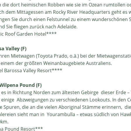
die dort heimischen Robben wie sie im Ozean rumtollen od
 dem Mittagessen am Rocky River Headquarters geht es w
langen Sie durch einen Felstunnel zu einem wunderschönen 
d Sie fliegen zurück nach Adelaide.
ic Roof Garden Hotel****
sa Valley (F)
ren Mietwagen (Toyota Prado, o.ä.) bei der Mietwagenstati
, einem der größten Weinanbaugebiete Australiens.
l Barossa Valley Resort****
- Wilpena Pound (F)
 es in Richtung Norden zum ältesten Gebirge dieser Erde –
 einige Abzweigungen zu verschiedenen Lookouts. In den Ce
e Spuren, die an die vielen Aboriginal Stämme erinnern, die
lereien sieht man in Yourambulla – etwas südlich von Hawk
0km.
na Pound Resort***