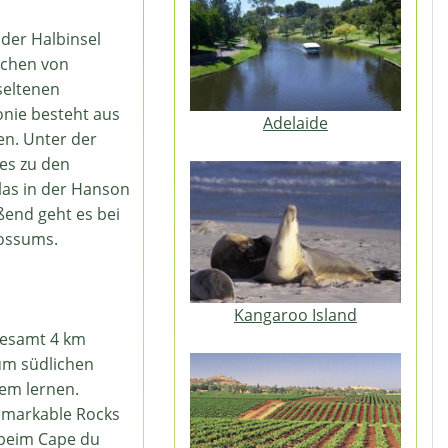
der Halbinsel
tchen von
seltenen
onie besteht aus
Adelaide
en. Unter der
es zu den
las in der Hanson
ßend geht es bei
possums.
Kangaroo Island
gesamt 4 km
um südlichen
tem lernen.
emarkable Rocks
 beim Cape du