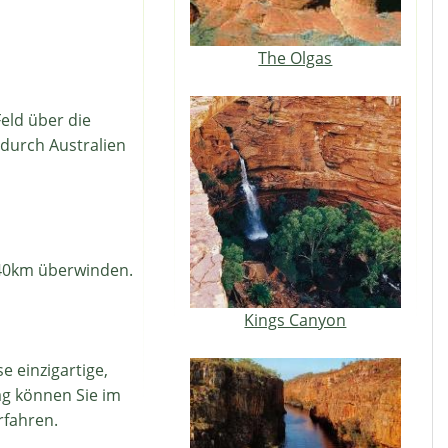
The Olgas
eld über die
durch Australien
740km überwinden.
Kings Canyon
 einzigartige,
ag können Sie im
rfahren.