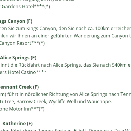
 Gardens Hotel****(*)
ings Canyon (F)
en Sie zum Kings Canyon, den Sie nach ca. 100km erreiche
len wir Ihnen an einer geführten Wanderung zum Canyon 
Canyon Resort***(*)
Alice Springs (F)
nnt die Rückfahrt nach Alice Springs, das Sie nach 540km e
ers Hotel Casino****
 Tennant Creek (F)
m) führt in nördlicher Richtung von Alice Springs nach Ten
 Ti Tree, Barrow Creek, Wycliffe Well und Wauchope.
one Motor Inn***(*)
- Katherine (F)
den führt durch Renner Springs, Elliott, Dunmurra, Daly W