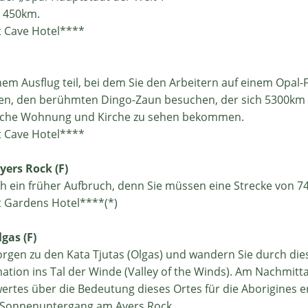
t 450km.
 Cave Hotel****
m Ausflug teil, bei dem Sie den Arbeitern auf einem Opal-F
en, den berühmten Dingo-Zaun besuchen, der sich 5300km 
dische Wohnung und Kirche zu sehen bekommen.
 Cave Hotel****
yers Rock (F)
ch ein früher Aufbruch, denn Sie müssen eine Strecke von 
 Gardens Hotel****(*)
gas (F)
gen zu den Kata Tjutas (Olgas) und wandern Sie durch diese
ation ins Tal der Winde (Valley of the Winds). Am Nachmitt
rtes über die Bedeutung dieses Ortes für die Aborigines e
n Sonnenuntergang am Ayers Rock.