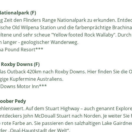
Nationalpark (F)
g Zeit den Flinders Range Nationalpark zu erkunden. Entdec
rische Old Wilpena Station und die farbenprächtige Brachina
eltene und sehr scheue "Yellow footed Rock Wallaby". Durch
km langer - geologischer Wanderweg.
na Pound Resort***
- Roxby Downs (F)
das Outback 420km nach Roxby Downs. Hier finden Sie die
gige Kupfermine Australiens.
 Downs Motor Inn***
Coober Pedy
fehlenswert. Auf dem Stuart Highway – auch genannt Explore
Entdeckers John McDouall Stuart nach Norden. Je weiter Sie
rote Farbe an. Sie passieren den salzhaltigen Lake Gairdne
er „Opal-Hauptstadt der Welt“.