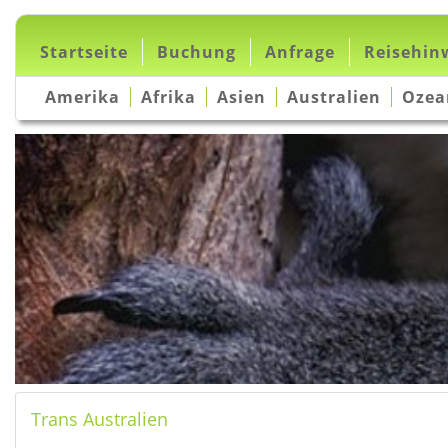
Startseite
Buchung
Anfrage
Reisehin
Amerika
Afrika
Asien
Australien
Ozea
Trans Australien