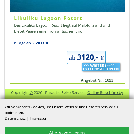
Likuliku Lagoon Resort
Das Likuliku Lagoon Resort liegt auf Malolo Island und
bietet Paaren einen romantischen und ...
6 Tage
ab 3120 EUR
3120,-
ab
€
>>> WEITERE <<<
INFORMATIONEN
Angebot Nr.: 1022
Copyright
©
2026
- Paradise Reise-Service -
Online Reisebüro by
ATeO CMS
Wir verwenden Cookies, um unsere Website und unseren Service zu
Kontakt
Impressum
Datenschutz
Nützliche
optimieren.
Informationslinks
Datenschutz
|
Impressum
Fiji Reisen -
Individualreisen -
Alle Akzeptieren